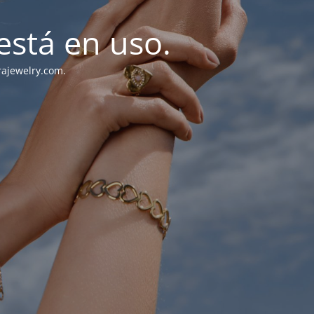
stá en uso.
rajewelry.com.