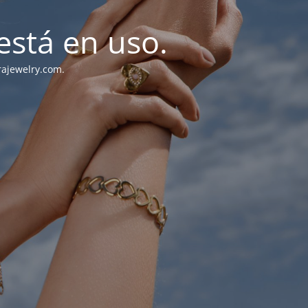
stá en uso.
rajewelry.com.