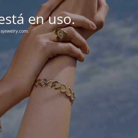
stá en uso.
rajewelry.com.