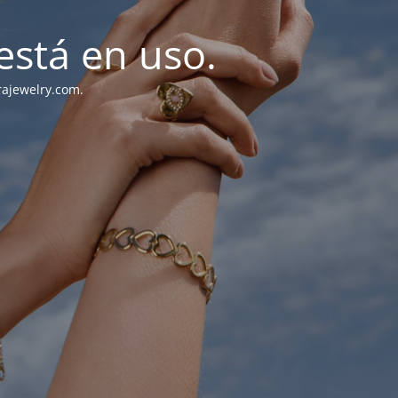
stá en uso.
rajewelry.com.