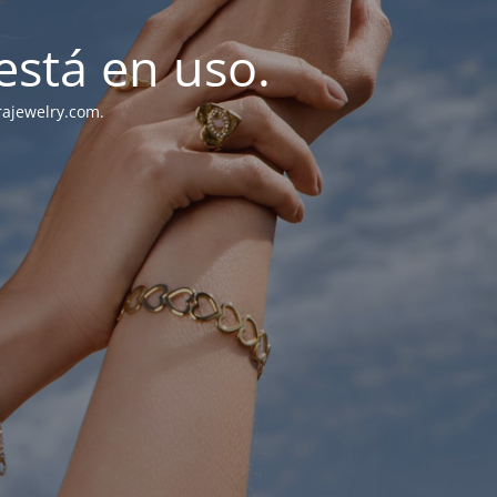
stá en uso.
rajewelry.com.