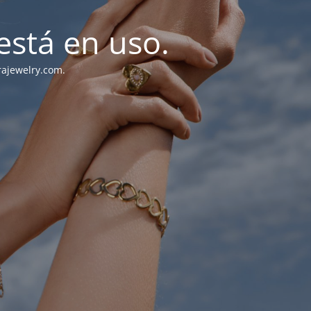
stá en uso.
rajewelry.com.