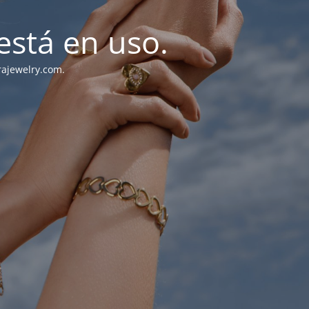
stá en uso.
rajewelry.com.