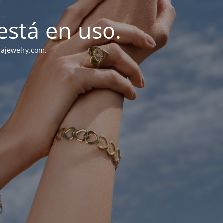
stá en uso.
rajewelry.com.