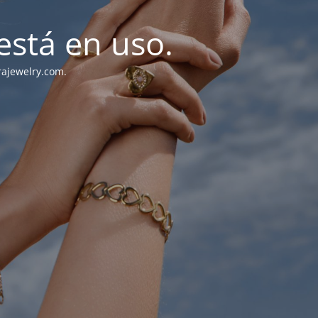
stá en uso.
rajewelry.com.