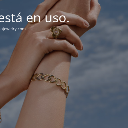
stá en uso.
rajewelry.com.