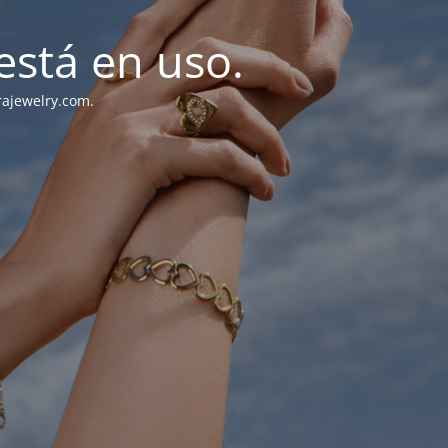
stá en uso.
rajewelry.com.