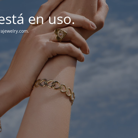
stá en uso.
rajewelry.com.