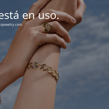
stá en uso.
rajewelry.com.