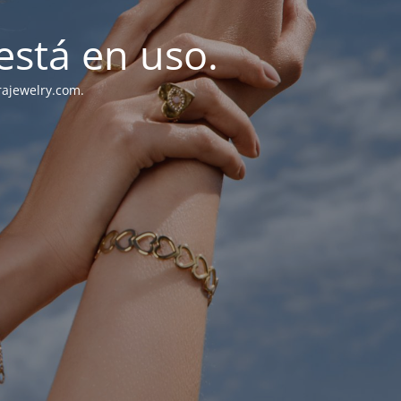
stá en uso.
rajewelry.com.