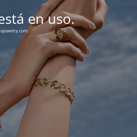
stá en uso.
rajewelry.com.