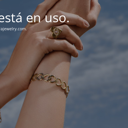
stá en uso.
rajewelry.com.