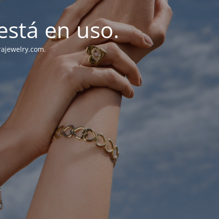
stá en uso.
rajewelry.com.