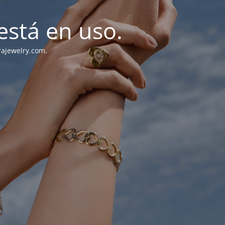
stá en uso.
rajewelry.com.