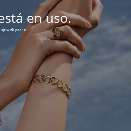
stá en uso.
rajewelry.com.